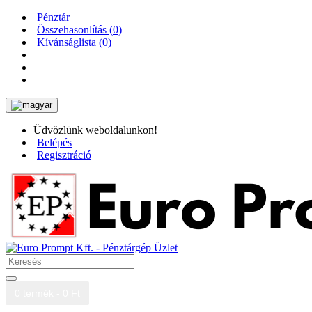
Pénztár
Összehasonlítás (
0
)
Kívánságlista (
0
)
Üdvözlünk weboldalunkon!
Belépés
Regisztráció
0 termék - 0 Ft