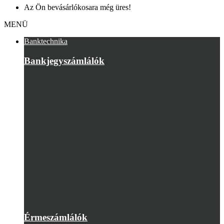
Az Ön bevásárlókosara még üres!
MENÜ
Banktechnika
Bankjegyszámlálók
Érmeszámlálók