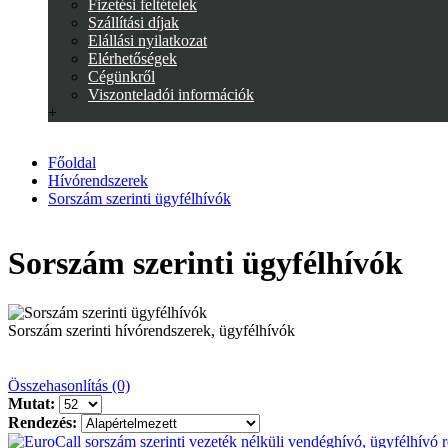
Fizetési feltételek
Szállítási díjak
Elállási nyilatkozat
Elérhetőségek
Cégünkről
Viszonteladói információk
+
Főoldal
Hívórendszerek
Sorszám szerinti ügyfélhívók
Sorszám szerinti ügyfélhívók
Sorszám szerinti hívórendszerek, ügyfélhívók
Összehasonlítás (0)
Mutat:
Rendezés: