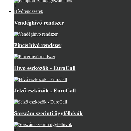
+
Hívórendszerek
Vendéghívó rendszer
Pincérhívó rendszer
Hívó eszközök - EuroCall
Jelző eszközök - EuroCall
Sorszám szerinti ügyfélhívók
+