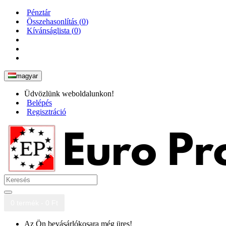
Pénztár
Összehasonlítás (
0
)
Kívánságlista (
0
)
magyar
Üdvözlünk weboldalunkon!
Belépés
Regisztráció
0 termék - 0 Ft
Az Ön bevásárlókosara még üres!