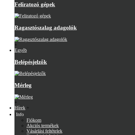
Feliratozó gépek
Ragasztószalag adagolók
+
Egyéb
Belépésjelzők
Mérleg
+
Hírek
+
Info
Fiókom
Akciós termékek
Vásárlási feltételek