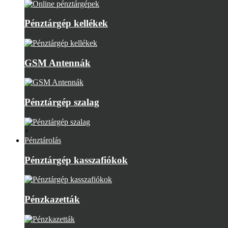
Pénztárgép kellékek
GSM Antennák
Pénztárgép szalag
+
Pénztárolás
Pénztárgép kasszafiókok
Pénzkazetták