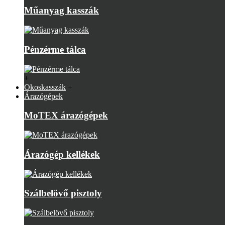
Műanyag kasszák
Pénzérme tálca
+
Okoskasszák
+
Árazógépek
MoTEX árazógépek
Árazógép kellékek
Szálbelövő pisztoly