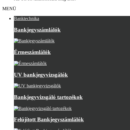
MENÜ
Banktechnika
Bankjegyszámlálók
Érmeszámlálók
UV bankjegyvizsgálók
Bankjegyvizsgáló tartozékok
Felújított Bankjegyszámlálók