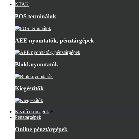
NTAK
POS terminálok
AEE nyomtatók, pénztárgépek
Blokknyomtatók
Kiegészítők
+
Kezdő csomagok
+
Pénztárgépek
Online pénztárgépek