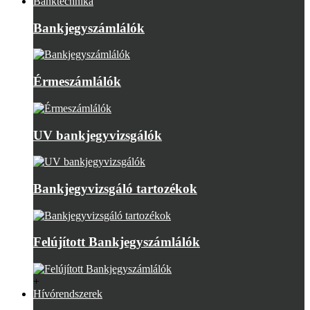
Banktechnika
Bankjegyszámlálók
Érmeszámlálók
UV bankjegyvizsgálók
Bankjegyvizsgáló tartozékok
Felújított Bankjegyszámlálók
+
Hívórendszerek