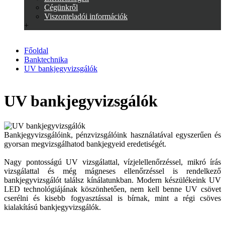
Cégünkről
Viszonteladói információk
+
Főoldal
Banktechnika
UV bankjegyvizsgálók
UV bankjegyvizsgálók
Bankjegyvizsgálóink, pénzvizsgálóink használatával egyszerűen és
gyorsan megvizsgálhatod bankjegyeid eredetiségét.
Nagy pontosságú UV vizsgálattal, vízjelellenőrzéssel, mikró írás
vizsgálattal és még mágneses ellenőrzéssel is rendelkező
bankjegyvizsgálót találsz kínálatunkban. Modern készülékeink UV
LED technológiájának köszönhetően, nem kell benne UV csövet
cserélni és kisebb fogyasztással is bírnak, mint a régi csöves
kialakítású bankjegyvizsgálók.