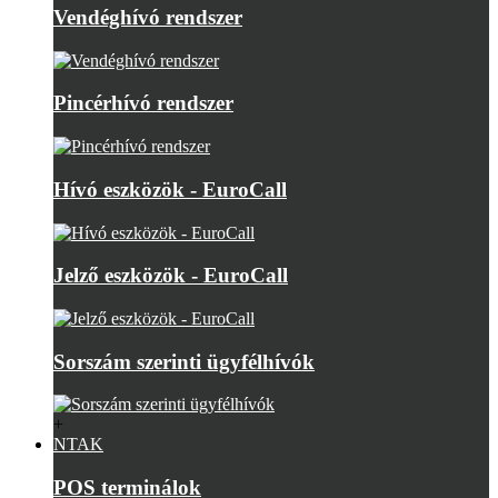
Vendéghívó rendszer
Pincérhívó rendszer
Hívó eszközök - EuroCall
Jelző eszközök - EuroCall
Sorszám szerinti ügyfélhívók
+
NTAK
POS terminálok