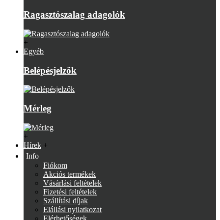
Ragasztószalag adagolók
+
Egyéb
Belépésjelzők
Mérleg
+
Hírek
+
Info
Fiókom
Akciós termékek
Vásárlási feltételek
Fizetési feltételek
Szállítási díjak
Elállási nyilatkozat
Elérhetőségek