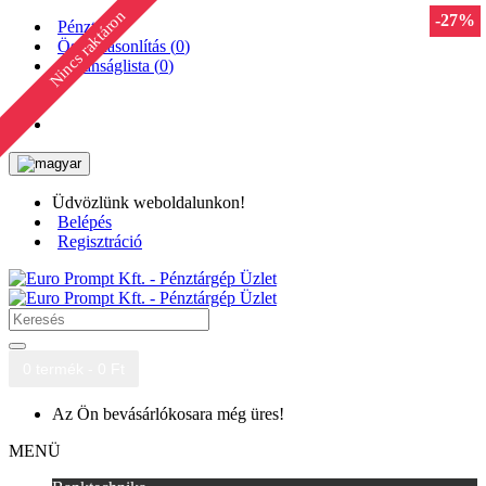
Nincs raktáron
-27%
-27%
-27%
Pénztár
Összehasonlítás (
0
)
Kívánságlista (
0
)
Üdvözlünk weboldalunkon!
Belépés
Regisztráció
0 termék - 0 Ft
Az Ön bevásárlókosara még üres!
MENÜ