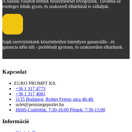
A nálunk vásárolt termék beüzemelését elvégezzük. Továbbá az
esetleges hibák gyors, és szakszerű elhárítását is vállaljuk.
Saját szervizünknek köszönhetően bármilyen garanciális - és
garancia időn túli - problémát gyorsan, és szakszerűen elhárítunk.
Kapcsolat
EURO PROMPT Kft.
+36 1 317 4773
+36 1 317 4081
1135 Budapest, Reitter Ferenc utca 46-48.
uzlet@penztargepuzlet.hu
Hétfő-Csütörtök: 7:30-16:00 Péntek: 7:30-15:00
Információ