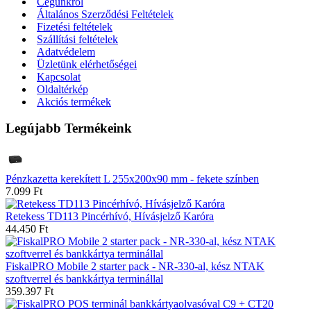
Cégünkről
Általános Szerződési Feltételek
Fizetési feltételek
Szállítási feltételek
Adatvédelem
Üzletünk elérhetőségei
Kapcsolat
Oldaltérkép
Akciós termékek
Legújabb Termékeink
Pénzkazetta kerekített L 255x200x90 mm - fekete színben
7.099 Ft
Retekess TD113 Pincérhívó, Hívásjelző Karóra
44.450 Ft
FiskalPRO Mobile 2 starter pack - NR-330-al, kész NTAK
szoftverrel és bankkártya terminállal
359.397 Ft