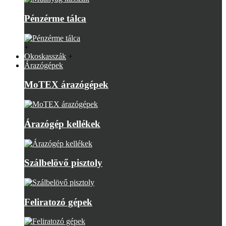
Pénzérme tálca
+
Okoskasszák
+
Árazógépek
MoTEX árazógépek
Árazógép kellékek
Szálbelövő pisztoly
Feliratozó gépek