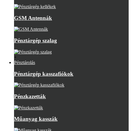
GSM Antennák
Pénztárgép szalag
+
Pénztárolás
Pénztárgép kasszafiókok
Pénzkazetták
Műanyag kasszák