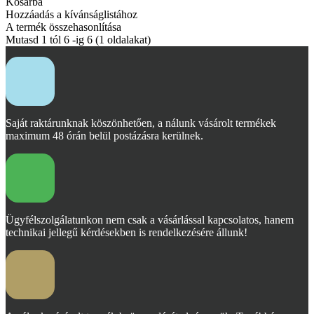
Kosárba
Hozzáadás a kívánságlistához
A termék összehasonlítása
Mutasd 1 tól 6 -ig 6 (1 oldalakat)
Saját raktárunknak köszönhetően, a nálunk vásárolt termékek
maximum 48 órán belül postázásra kerülnek.
Ügyfélszolgálatunkon nem csak a vásárlással kapcsolatos, hanem
technikai jellegű kérdésekben is rendelkezésére állunk!