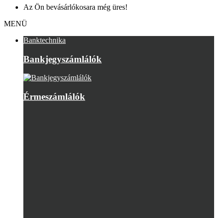
Az Ön bevásárlókosara még üres!
MENÜ
Banktechnika
Bankjegyszámlálók
Érmeszámlálók
UV bankjegyvizsgálók
Bankjegyvizsgáló tartozékok
Felújított Bankjegyszámlálók