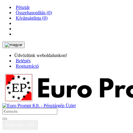
Pénztár
Összehasonlítás (
0
)
Kívánságlista (
0
)
Üdvözlünk weboldalunkon!
Belépés
Regisztráció
0 termék - 0 Ft