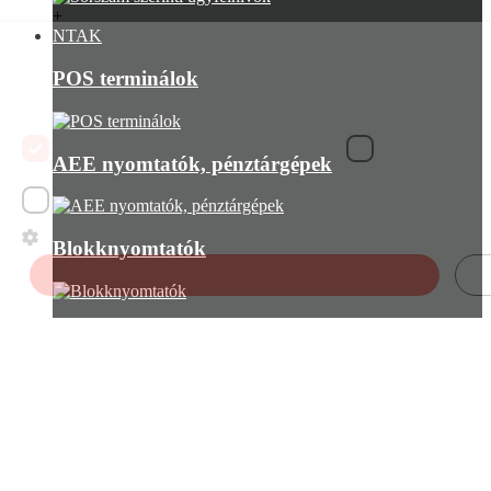
+
NTAK
Ez a weboldal sütiket használ
POS terminálok
Ez a weboldal sütiket használ a felhasználói élmény javítása érdekében.
használatához, a Cookie szabályzatunknak megfelelően.
Bővebben
ELENGEDHETETLENÜL SZÜKSÉGES
TELJESÍTMÉNY
AEE nyomtatók, pénztárgépek
BESOROLATLAN
RÉSZLETEK MEGJELENÍTÉSE
Blokknyomtatók
ÖSSZES ELFOGADÁSA
Kiegészítők
+
Kezdő csomagok
+
Pénztárgépek
Online pénztárgépek