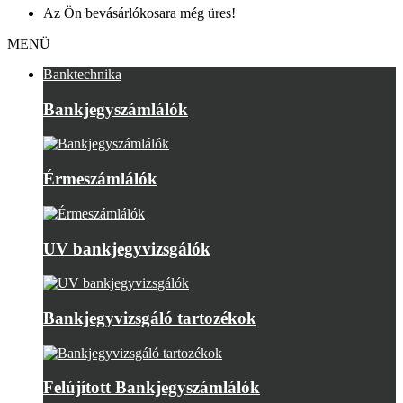
Az Ön bevásárlókosara még üres!
MENÜ
Banktechnika
Bankjegyszámlálók
Érmeszámlálók
UV bankjegyvizsgálók
Bankjegyvizsgáló tartozékok
Felújított Bankjegyszámlálók