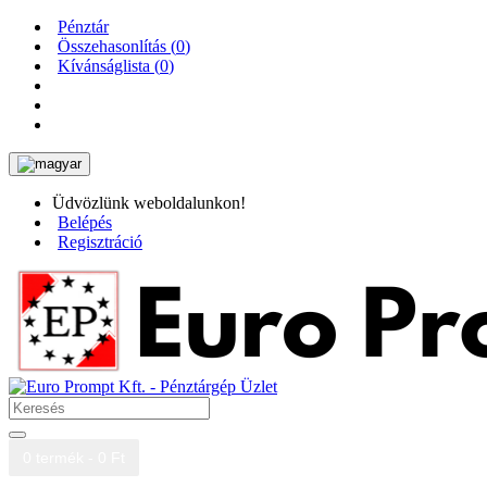
Pénztár
Összehasonlítás (
0
)
Kívánságlista (
0
)
Üdvözlünk weboldalunkon!
Belépés
Regisztráció
0 termék - 0 Ft