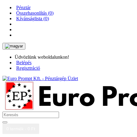
Pénztár
Összehasonlítás (
0
)
Kívánságlista (
0
)
Üdvözlünk weboldalunkon!
Belépés
Regisztráció
0 termék - 0 Ft