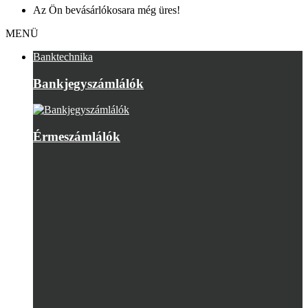
Az Ön bevásárlókosara még üres!
MENÜ
Banktechnika
Bankjegyszámlálók
Érmeszámlálók
UV bankjegyvizsgálók
Bankjegyvizsgáló tartozékok
Felújított Bankjegyszámlálók