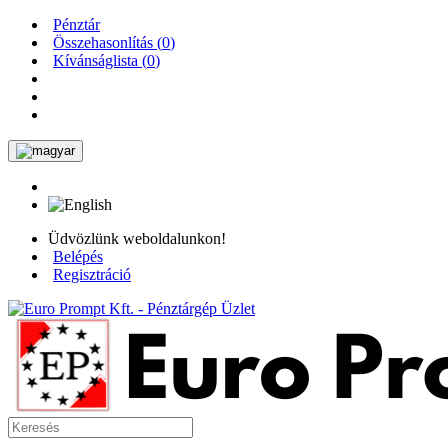
Pénztár
Összehasonlítás (
0
)
Kívánságlista (
0
)
Üdvözlünk weboldalunkon!
Belépés
Regisztráció