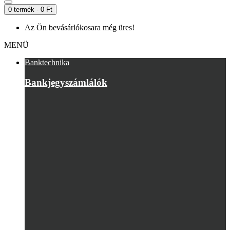
0 termék - 0 Ft
Az Ön bevásárlókosara még üres!
MENÜ
Banktechnika
Bankjegyszámlálók