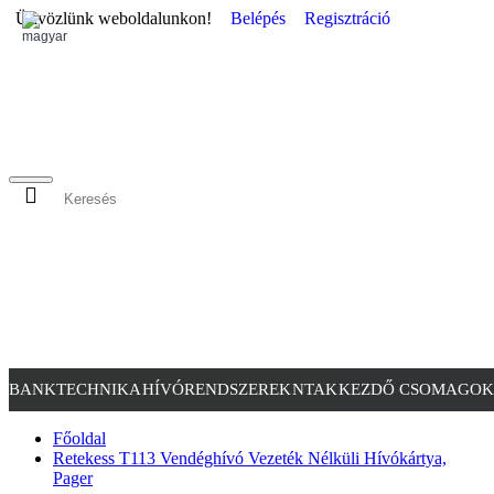
Üdvözlünk weboldalunkon!
Belépés
Regisztráció
BANKTECHNIKA
HÍVÓRENDSZEREK
NTAK
KEZDŐ CSOMAGOK
Főoldal
Retekess T113 Vendéghívó Vezeték Nélküli Hívókártya,
Pager